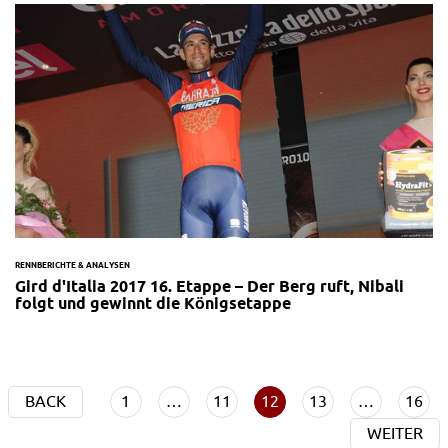
RENNBERICHTE & ANALYSEN
Gird d'Italia 2017 16. Etappe – Der Berg ruft, Nibali
folgt und gewinnt die Königsetappe
BACK
1
…
11
12
13
…
16
WEITER