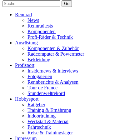
Go
Rennrad
News
Rennradtests
Komponenten
Profi-Räder & Technik
Ausrüstung
Komponenten & Zubehör
Radcomputer & Powermeter
Bekleidung
Profisport
Insidernews & Interviews
Fotogalerien
Rennberichte & Analysen
Tour de France
Stundenweltrekord
Hobbysport
Ratgeber
Training & Ernährung
Indoortraining
Werkstatt & Material
Fahrtechnik
Reise & Trainingslager
Impressum