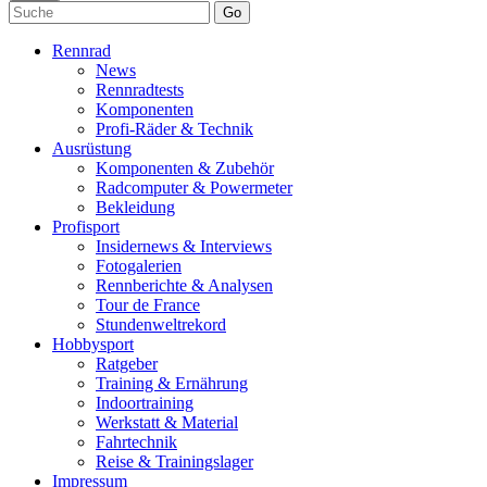
Go
Rennrad
News
Rennradtests
Komponenten
Profi-Räder & Technik
Ausrüstung
Komponenten & Zubehör
Radcomputer & Powermeter
Bekleidung
Profisport
Insidernews & Interviews
Fotogalerien
Rennberichte & Analysen
Tour de France
Stundenweltrekord
Hobbysport
Ratgeber
Training & Ernährung
Indoortraining
Werkstatt & Material
Fahrtechnik
Reise & Trainingslager
Impressum