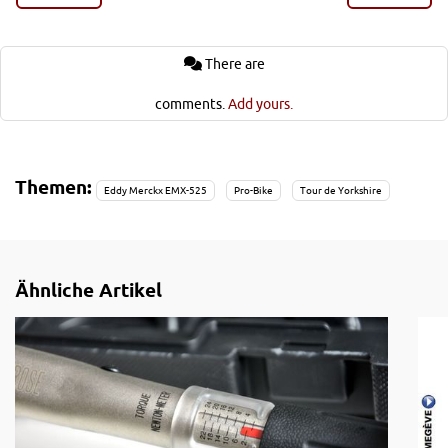
ist das Eddy Merckx EMX-525 mit seinen kantigen
Rohrprofilen immer noch ein Blickfang.
There are
Bei der Tour de Yorkshire 2015 konnten wir einen Blick
comments.
Add yours.
auf das EMX-525 des Teamfahrers Amaury Capiot werfen.
Themen:
Eddy Merckx EMX-525
Pro-Bike
Tour de Yorkshire
Ähnliche Artikel