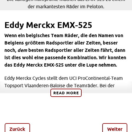
der markantesten Räder im Peloton.
Eddy Merckx EMX-525
Wenn ein belgisches Team Räder, die den Namen von
Belgiens größtem Radsportler aller Zeiten, besser
noch,
dem
besten Radsportler aller Zeiten fährt, dann
ist dies wohl eine passende Kombination. Wir konnten
das Eddy Merckx EMX-525 unter die Lupe nehmen.
Eddy Merckx Cycles stellt dem UCI ProContinental-Team
Topsport Vlaanderen-Baloise die Teamräder. Bei der
diesjährigen Tour de Yorkshire hatten die Belgier das
READ
MORE
Topmodell Eddy Merckx EMX-525 mit im Gepäck.
Eddy Merckx EMX-525 – immer ein
Blickfang!
Zurück
Weiter
Obwohl es bereits seit 2013 als Teamrad eingesetzt wird,