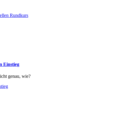
nellen Rundkurs
n Einstieg
icht genau, wie?
stieg