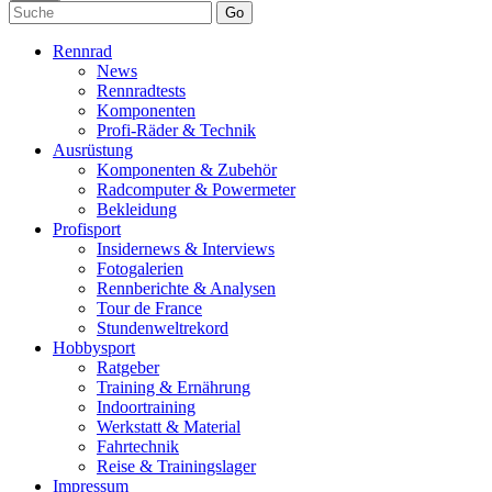
Go
Rennrad
News
Rennradtests
Komponenten
Profi-Räder & Technik
Ausrüstung
Komponenten & Zubehör
Radcomputer & Powermeter
Bekleidung
Profisport
Insidernews & Interviews
Fotogalerien
Rennberichte & Analysen
Tour de France
Stundenweltrekord
Hobbysport
Ratgeber
Training & Ernährung
Indoortraining
Werkstatt & Material
Fahrtechnik
Reise & Trainingslager
Impressum