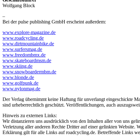
Wolfgang Block
–
Bei der pulse publishing GmbH erscheint außerdem:
www.explore-magazine.de
www.roadcycling.de
www.dirtmountainbike.de
www.surfersmag.de
www.freedombmx.de
www.skateboardmsm.de
www.skiing.de
www.snowboardermbm.de
www.blonde.de
www.golfpunk.de
www.nylonmag.de
Der Verlag übernimmt keine Haftung für unverlangt eingeschickte Man
sind urheberrechtlich geschützt. Veröffentlichungen, auch auszugsw
Hinweis zu externen Links:
Wir distanzieren uns ausdrücklich von den Inhalten aller von uns g
Verletzung aller anderen Rechte Dritter auf einer gelinkten Website. 
Erklärung gilt für alle Links auf roadcycling.de. Betreffende Links w