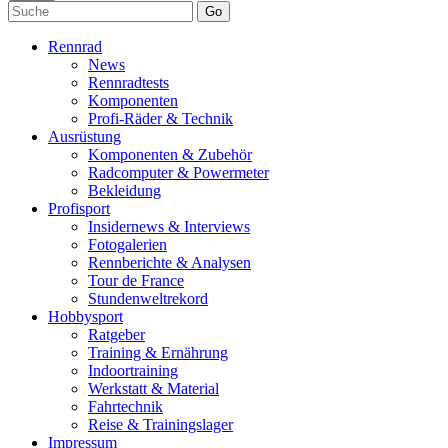
Go
Rennrad
News
Rennradtests
Komponenten
Profi-Räder & Technik
Ausrüstung
Komponenten & Zubehör
Radcomputer & Powermeter
Bekleidung
Profisport
Insidernews & Interviews
Fotogalerien
Rennberichte & Analysen
Tour de France
Stundenweltrekord
Hobbysport
Ratgeber
Training & Ernährung
Indoortraining
Werkstatt & Material
Fahrtechnik
Reise & Trainingslager
Impressum