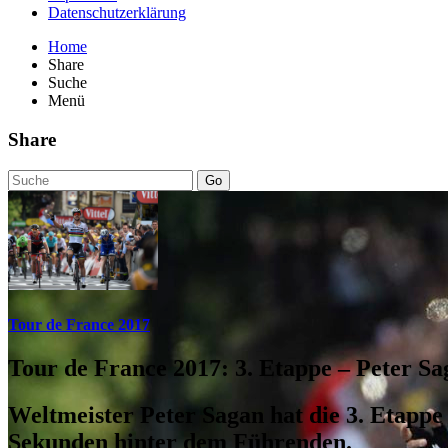
Datenschutzerklärung
Home
Share
Suche
Menü
Share
Go
Tour de France 2017
Tour de France 2017: 3. Etappe – Peter S
Weltmeister Peter Sagan hat die 3. Etappe 
Sekunden hinter dem Führenden.