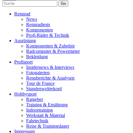
Go
Rennrad
News
Rennradtests
Komponenten
Profi-Räder & Technik
Ausrüstung
Komponenten & Zubehör
Radcomputer & Powermeter
Bekleidung
Profisport
Insidernews & Interviews
Fotogalerien
Rennberichte & Analysen
Tour de France
Stundenweltrekord
Hobbysport
Ratgeber
Training & Ernährung
Indoortraining
Werkstatt & Material
Fahrtechnik
Reise & Trainingslager
Impressum