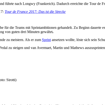
 und führte nach Longwy (Frankreich). Dadurch erreichte die Tour de F
017:
Tour de France 2017: Das ist die Strecke
 für die Teams mit Sprintambitionen gehandelt. Zu Beginn dauerte es a
ung von guten drei Minuten gewährt
.
unde zu meistern. Als er zum
Sprint
ansetzen wollte, löste sich sein Sc
s Pedal zu steigen und van Avermaet, Martin und Mathews auszusprinten
to: Sirotti)