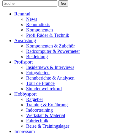
Go
Rennrad
News
Rennradtests
Komponenten
Profi-Räder & Technik
Ausrüstung
Komponenten & Zubehör
Radcomputer & Powermeter
Bekleidung
Profisport
Insidernews & Interviews
Fotogalerien
Rennberichte & Analysen
Tour de France
Stundenweltrekord
Hobbysport
Ratgeber
Training & Ernährung
Indoortraining
Werkstatt & Material
Fahrtechnik
Reise & Trainingslager
Impressum