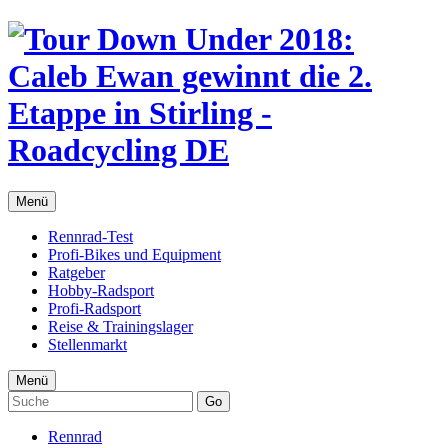
Menü
Rennrad-Test
Profi-Bikes und Equipment
Ratgeber
Hobby-Radsport
Profi-Radsport
Reise & Trainingslager
Stellenmarkt
Menü
Go
Rennrad