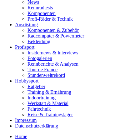
News
Rennradtests
Komponenten
Profi-Räder & Technik
Ausrüstung
Komponenten & Zubehör
Radcomputer & Powermeter
Bekleidung
Profisport
Insidernews & Interviews
Fotogalerien
Rennberichte & Analysen
Tour de France
Stundenweltrekord
Hobbysport
Ratgeber
Training & Ernährung
Indoortraining
Werkstatt & Material
Fahrtechnik
Reise & Trainingslager
Impressum
Datenschutzerklärung
Home