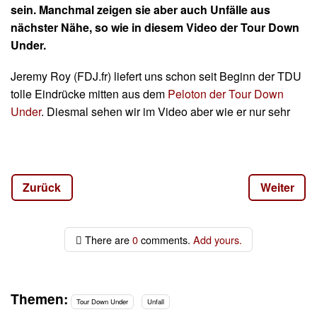
sein. Manchmal zeigen sie aber auch Unfälle aus
nächster Nähe, so wie in diesem Video der Tour Down
Under.
Jeremy Roy (FDJ.fr) liefert uns schon seit Beginn der TDU
tolle Eindrücke mitten aus dem
Peloton der Tour Down
Under
. Diesmal sehen wir im Video aber wie er nur sehr
knapp einem üblen Sturz entgeht.
Auf der nächsten Seite sehen wir die Szene aus einem
anderen Blickwinkel.
Zurück
Weiter
There are
0
comments.
Add yours.
Themen:
Tour Down Under
Unfall