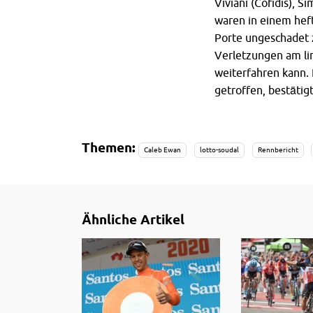
Viviani (Cofidis), 
waren in einem heft
Porte ungeschadet 
Verletzungen am lin
weiterfahren kann. 
getroffen, bestätig
Themen:
Caleb Ewan
lotto-soudal
Rennbericht
Ähnliche Artikel