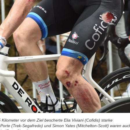
 Kilometer vor dem Ziel bescherte Elia Viviani (Cofidis) starke
Porte (Trek-Segafredo) und Simon Yates (Mitchelton-Scott) waren auc