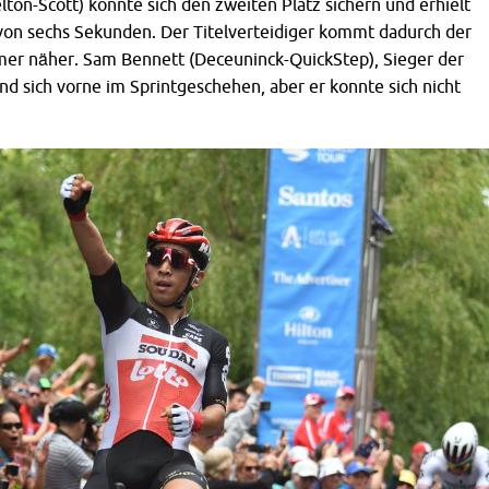
lton-Scott) konnte sich den zweiten Platz sichern und erhielt
 von sechs Sekunden. Der Titelverteidiger kommt dadurch der
r näher. Sam Bennett (Deceuninck-QuickStep), Sieger der
nd sich vorne im Sprintgeschehen, aber er konnte sich nicht