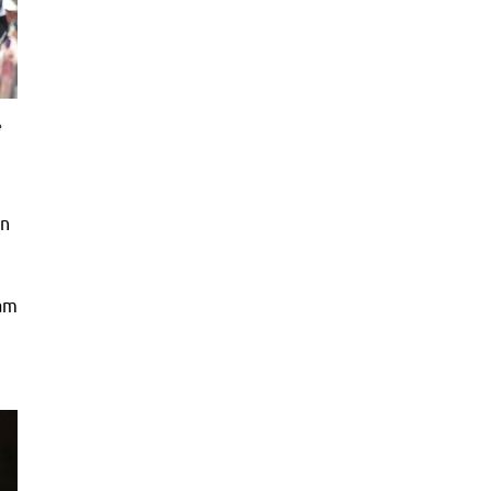
e
in
 am