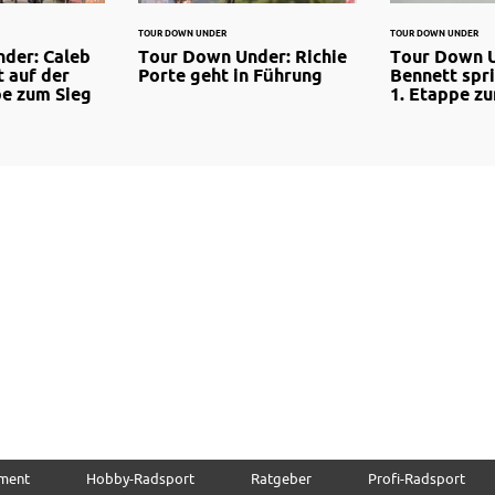
TOUR DOWN UNDER
TOUR DOWN UNDER
der: Caleb
Tour Down Under: Richie
Tour Down 
 auf der
Porte geht in Führung
Bennett spri
pe zum Sieg
1. Etappe z
pment
Hobby-Radsport
Ratgeber
Profi-Radsport