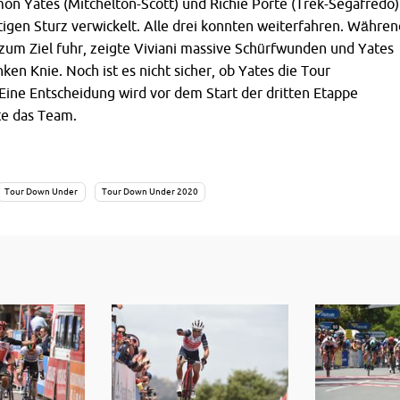
Simon Yates (Mitchelton-Scott) und Richie Porte (Trek-Segafredo)
igen Sturz verwickelt. Alle drei konnten weiterfahren. Währen
zum Ziel fuhr, zeigte Viviani massive Schürfwunden und Yates
ken Knie. Noch ist es nicht sicher, ob Yates die Tour
Eine Entscheidung wird vor dem Start der dritten Etappe
te das Team.
Tour Down Under
Tour Down Under 2020