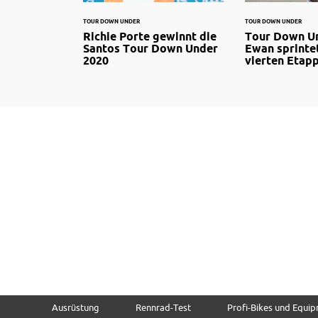
TOUR DOWN UNDER
TOUR DOWN UNDER
Richie Porte gewinnt die
Tour Down Un
Santos Tour Down Under
Ewan sprintet
2020
vierten Etap
Ausrüstung
Rennrad-Test
Profi-Bikes und Equi