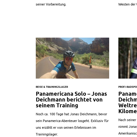
seiner Vorbereitung.
Westen der 
REISE & TRAININGSLAGER
PROFI-RADSPO
Panamericana Solo – Jonas
Paname
Deichmann berichtet von
Deichm
seinem Training
Weltre
Kilome
Noch ca. 100 Tage hat Jonas Deichmann, bevor
Nach seiner
sein Panamerica-Abenteuer losgeht. Exklusiv für
nimmt Jona
uns erzählt er von seinen Erlebnissen im
Amerikanisc
Trainingslager.