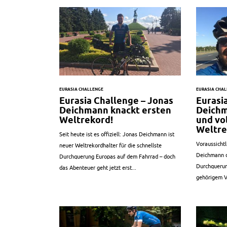
EURASIA CHALLENGE
EURASIA CHA
Eurasia Challenge – Jonas
Eurasi
Deichmann knackt ersten
Deichm
Weltrekord!
und vol
Weltre
Seit heute ist es offiziell: Jonas Deichmann ist
Voraussicht
neuer Weltrekordhalter für die schnellste
Deichmann d
Durchquerung Europas auf dem Fahrrad – doch
Durchquerun
das Abenteuer geht jetzt erst...
gehörigem V