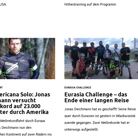
USA.
Höhentraining auf dem Programm.
RT
EURASIA CHALLENGE
ricana Solo: Jonas
Eurasia Challenge – das
ann versucht
Ende einer langen Reise
kord auf 23.000
Jonas Deichmann hat es geschafft! Seine Reise
ter durch Amerika
quer durch Eurasien ist gestern in Wladiwostok
 Weltrekordfahrt durch Europa
zuende gegangen. Zwei Weltrekorde hat er
s Deichmann nun den
unterwegs aufgestellt.
hen Kontinent auf zwei Rädern ins