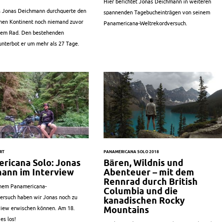
Hier berichtet Jonas Deichmann in weiteren
ls Jonas Deichmann durchquerte den
spannenden Tagebucheinträgen von seinem
hen Kontinent noch niemand zuvor
Panamericana-Weltrekordversuch.
 dem Rad. Den bestehenden
unterbot er um mehr als 27 Tage.
RT
PANAMERICANA SOLO 2018
ricana Solo: Jonas
Bären, Wildnis und
ann im Interview
Abenteuer – mit dem
Rennrad durch British
inem Panamericana-
Columbia und die
ersuch haben wir Jonas noch zu
kanadischen Rocky
view erwischen können. Am 18.
Mountains
es los!