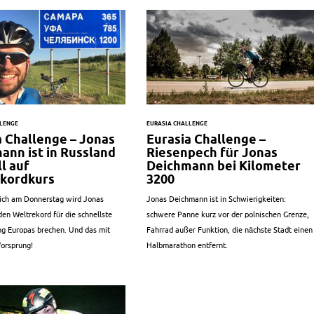
LLENGE
EURASIA CHALLENGE
a Challenge – Jonas
Eurasia Challenge –
ann ist in Russland
Riesenpech für Jonas
l auf
Deichmann bei Kilometer
kordkurs
3200
lich am Donnerstag wird Jonas
Jonas Deichmann ist in Schwierigkeiten:
en Weltrekord für die schnellste
schwere Panne kurz vor der polnischen Grenze,
g Europas brechen. Und das mit
Fahrrad außer Funktion, die nächste Stadt einen
orsprung!
Halbmarathon entfernt.