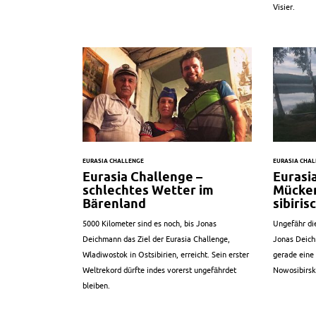
Visier.
EURASIA CHALLENGE
EURASIA CHA
Eurasia Challenge –
Eurasi
schlechtes Wetter im
Mücken
Bärenland
sibiri
5000 Kilometer sind es noch, bis Jonas
Ungefähr die
Deichmann das Ziel der Eurasia Challenge,
Jonas Deichm
Wladiwostok in Ostsibirien, erreicht. Sein erster
gerade eine
Weltrekord dürfte indes vorerst ungefährdet
Nowosibirsk
bleiben.