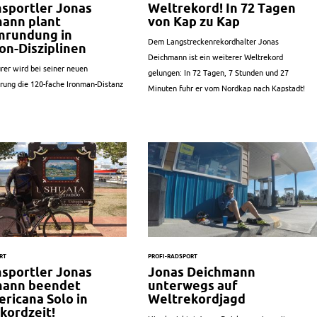
sportler Jonas
Weltrekord! In 72 Tagen
ann plant
von Kap zu Kap
mrundung in
Dem Langstreckenrekordhalter Jonas
on-Disziplinen
Deichmann ist ein weiterer Weltrekord
rer wird bei seiner neuen
gelungen: In 72 Tagen, 7 Stunden und 27
rung die 120-fache Ironman-Distanz
Minuten fuhr er vom Nordkap nach Kapstadt!
RT
PROFI-RADSPORT
sportler Jonas
Jonas Deichmann
mann beendet
unterwegs auf
ricana Solo in
Weltrekordjagd
kordzeit!