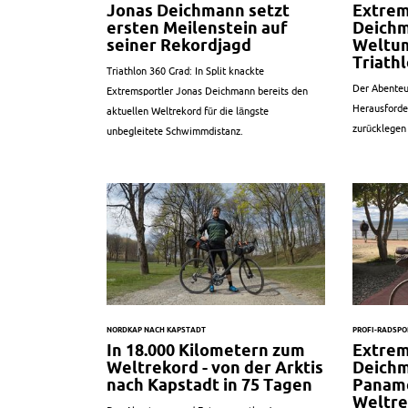
Jonas Deichmann setzt
Extrem
ersten Meilenstein auf
Deichm
seiner Rekordjagd
Weltu
Triathl
Triathlon 360 Grad: In Split knackte
Der Abenteu
Extremsportler Jonas Deichmann bereits den
Herausforde
aktuellen Weltrekord für die längste
zurücklegen
unbegleitete Schwimmdistanz.
NORDKAP NACH KAPSTADT
PROFI-RADSPO
In 18.000 Kilometern zum
Extrem
Weltrekord - von der Arktis
Deich
nach Kapstadt in 75 Tagen
Paname
Weltre