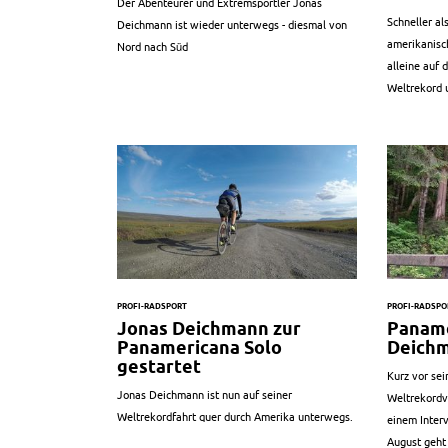
Der Abenteurer und Extremsportler Jonas
Schneller a
Deichmann ist wieder unterwegs - diesmal von
amerikanisc
Nord nach Süd
alleine auf
Weltrekord 
PROFI-RADSPORT
PROFI-RADSPO
Jonas Deichmann zur
Paname
Panamericana Solo
Deichm
gestartet
Kurz vor se
Jonas Deichmann ist nun auf seiner
Weltrekordv
Weltrekordfahrt quer durch Amerika unterwegs.
einem Inter
August geht 