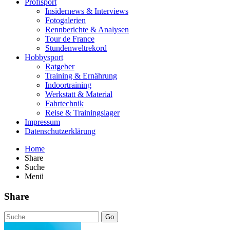
Profisport
Insidernews & Interviews
Fotogalerien
Rennberichte & Analysen
Tour de France
Stundenweltrekord
Hobbysport
Ratgeber
Training & Ernährung
Indoortraining
Werkstatt & Material
Fahrtechnik
Reise & Trainingslager
Impressum
Datenschutzerklärung
Home
Share
Suche
Menü
Share
Go