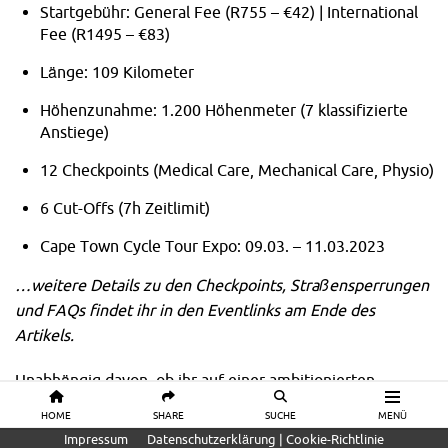
Startgebühr: General Fee (R755 – €42) | International
Fee (R1495 – €83)
Länge: 109 Kilometer
Höhenzunahme: 1.200 Höhenmeter (7 klassifizierte
Anstiege)
12 Checkpoints (Medical Care, Mechanical Care, Physio)
6 Cut-Offs (7h Zeitlimit)
Cape Town Cycle Tour Expo: 09.03. – 11.03.2023
…weitere Details zu den Checkpoints, Straßensperrungen
und FAQs findet ihr in den Eventlinks am Ende des
Artikels.
Unabhängig davon, ob ihr auf einer ambitionierten
Rennrad-Tagestour die Kap Halbinsel Südafrikas auf
HOME
SHARE
SUCHE
MENÜ
autofreien Straßen erkunden möchtet oder die
Impressum
Datenschutzerklärung | Cookie-Richtlinie