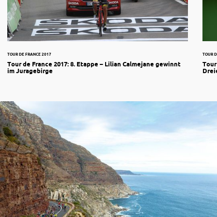
TOUR DE FRANCE 2017
TOUR D
Tour de France 2017: 8. Etappe – Lilian Calmejane gewinnt
Tour
im Juragebirge
Drei