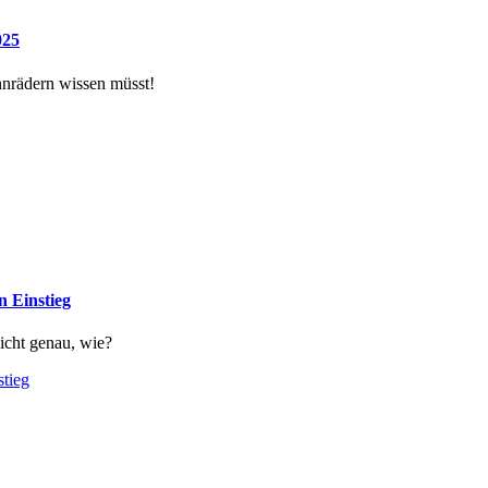
025
nnrädern wissen müsst!
n Einstieg
icht genau, wie?
stieg