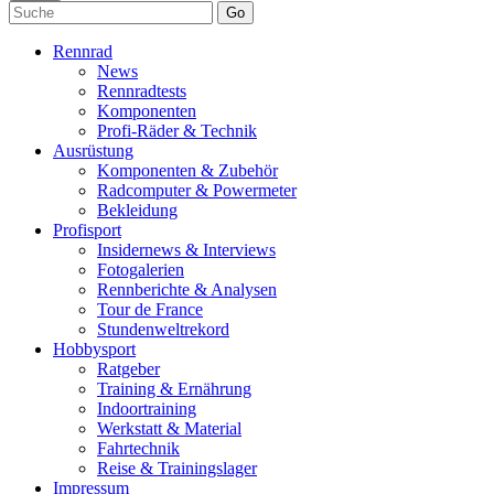
Go
Rennrad
News
Rennradtests
Komponenten
Profi-Räder & Technik
Ausrüstung
Komponenten & Zubehör
Radcomputer & Powermeter
Bekleidung
Profisport
Insidernews & Interviews
Fotogalerien
Rennberichte & Analysen
Tour de France
Stundenweltrekord
Hobbysport
Ratgeber
Training & Ernährung
Indoortraining
Werkstatt & Material
Fahrtechnik
Reise & Trainingslager
Impressum