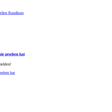
nellen Rundkurs
nie gesehen hat
melden!
esehen hat