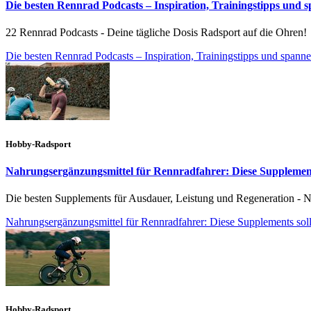
Die besten Rennrad Podcasts – Inspiration, Trainingstipps und 
22 Rennrad Podcasts - Deine tägliche Dosis Radsport auf die Ohren!
Die besten Rennrad Podcasts – Inspiration, Trainingstipps und spann
Hobby-Radsport
Nahrungsergänzungsmittel für Rennradfahrer: Diese Supplement
Die besten Supplements für Ausdauer, Leistung und Regeneration - 
Nahrungsergänzungsmittel für Rennradfahrer: Diese Supplements soll
Hobby-Radsport