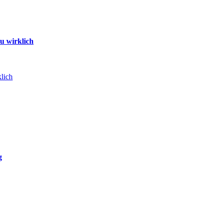
u wirklich
lich
g