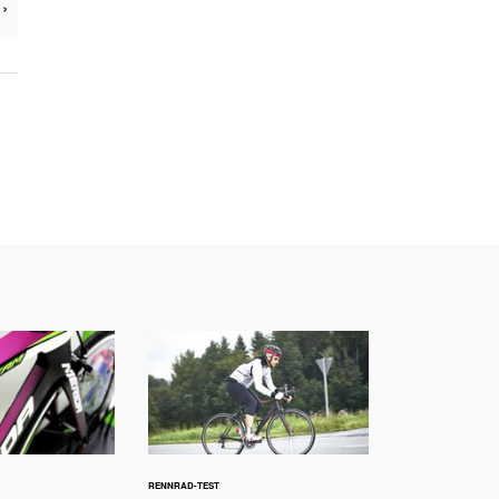
›
RENNRAD-TEST