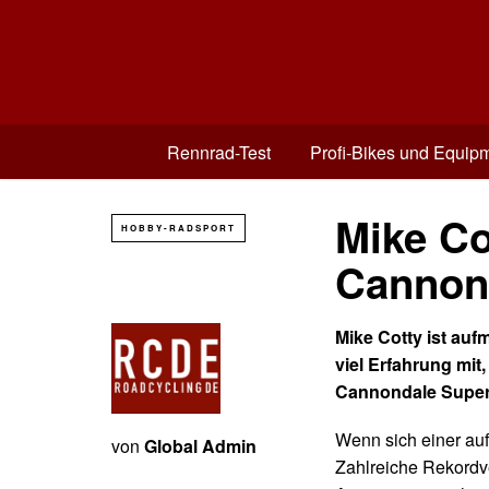
Rennrad-Test
Profi-Bikes und Equip
Mike Co
HOBBY-RADSPORT
Cannon
Mike Cotty ist au
viel Erfahrung mit,
Cannondale Super
Wenn sich einer au
von
Global Admin
Zahlreiche Rekordve