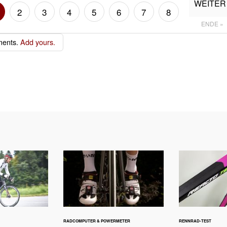
WEITER 
2
3
4
5
6
7
8
ENDE »
ents.
Add yours.
RADCOMPUTER & POWERMETER
RENNRAD-TEST