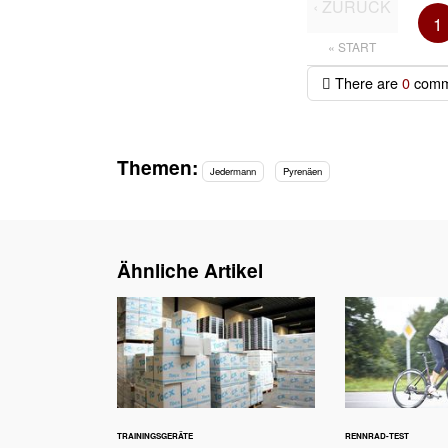
‹ ZURÜCK
1
« START
There are
0
comm
Themen:
Jedermann
Pyrenäen
Ähnliche Artikel
TRAININGSGERÄTE
RENNRAD-TEST