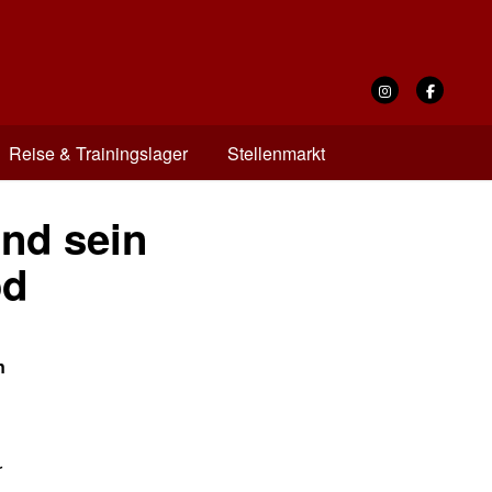
Reise & Trainingslager
Stellenmarkt
nd sein
od
n
r