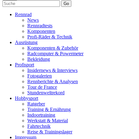
Go
Rennrad
News
Rennradtests
Komponenten
Profi-Räder & Technik
Ausrüstung
Komponenten & Zubehör
Radcomputer & Powermeter
Bekleidung
Profisport
Insidernews & Interviews
Fotogalerien
Rennberichte & Analysen
Tour de France
Stundenweltrekord
Hobbysport
Ratgeber
Training & Ernährung
Indoortraining
Werkstatt & Material
Fahrtechnik
Reise & Trainingslager
Impressum