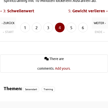
Sprinttraining mit 10 Minuten lockerem Ausfahren ab.
«
3:
Schwellenwert
5:
Gewicht verlieren
»
‹ ZURÜCK
WEITER ›
1
2
3
4
5
6
« START
ENDE »
7
There are
comments.
Add yours.
Themen:
Saisonstart
Training