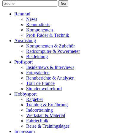
Go
Rennrad
News
Rennradtests
Komponenten
Profi-Räder & Technik
Ausrüstung
Komponenten & Zubehör
Radcomputer & Powermeter
Bekleidung
Profisport
Insidernews & Interviews
Fotogalerien
Rennberichte & Analysen
Tour de France
Stundenweltrekord
Hobbysport
Ratgeber
Training & Ernährung
Indoortraining
Werkstatt & Material
Fahrtechnik
Reise & Trainingslager
Impressum