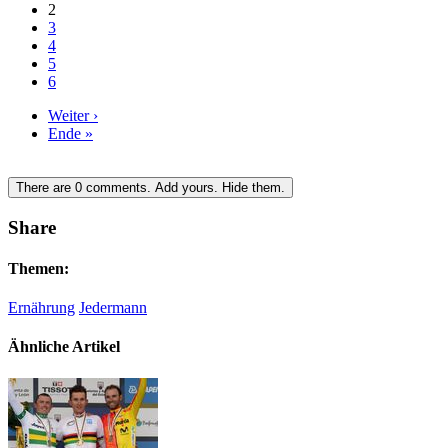
2
3
4
5
6
Weiter ›
Ende »
There are
0
comments.
Add yours.
Hide them.
Share
Themen:
Ernährung
Jedermann
Ähnliche Artikel