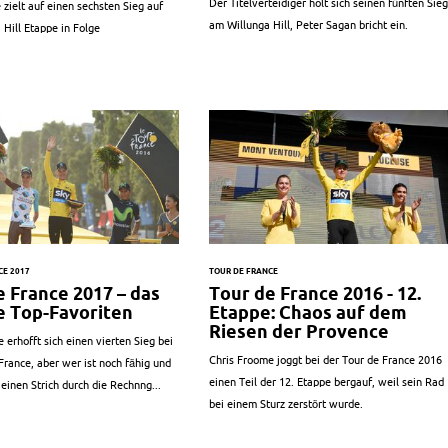
Der Titelverteidiger holt sich seinen fünften Sieg
e zielt auf einen sechsten Sieg auf
am Willunga Hill, Peter Sagan bricht ein.
 Hill Etappe in Folge
CE 2017
TOUR DE FRANCE
e France 2017 – das
Tour de France 2016 - 12.
ie Top-Favoriten
Etappe: Chaos auf dem
Riesen der Provence
 erhofft sich einen vierten Sieg bei
Chris Froome joggt bei der Tour de France 2016
France, aber wer ist noch fähig und
einen Teil der 12. Etappe bergauf, weil sein Rad
 einen Strich durch die Rechnng...
bei einem Sturz zerstört wurde.