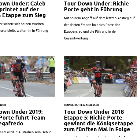
own Under: Caleb
Tour Down Under: Richie
printet auf der
Porte geht in Führung
n Etappe zum Sieg
Mit seinem Angriff auf dem letzten Anstieg auf
er sichert sich seinen zweiten
der dritten Etappe holt sich Porte den
orte bleibt weiterhin in Führung
Etappensieg und die Führung in der
Gesamtwertung
NDER
RENNBERICHTE & ANALYSEN
own Under 2019:
Tour Down Under 2018
 Porte führt Team
Etappe 5: Richie Porte
egafredo
gewinnt die Königsetappe
zum fünften Mal in Folge
eam wird in Australien sein Debut