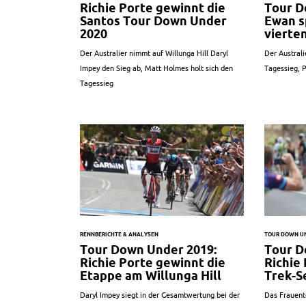
Richie Porte gewinnt die
Tour D
Santos Tour Down Under
Ewan s
2020
vierte
Der Australier nimmt auf Willunga Hill Daryl
Der Australi
Impey den Sieg ab, Matt Holmes holt sich den
Tagessieg, P
Tagessieg
RENNBERICHTE & ANALYSEN
TOUR DOWN U
Tour Down Under 2019:
Tour D
Richie Porte gewinnt die
Richie
Etappe am Willunga Hill
Trek-S
Daryl Impey siegt in der Gesamtwertung bei der
Das Frauent