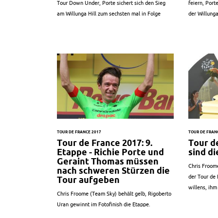
Tour Down Under, Porte sichert sich den Sieg
feiern, Port
am Willunga Hill zum sechsten mal in Folge
der Willunga
TOUR DE FRANCE 2017
TOUR DE FRAN
Tour de France 2017: 9.
Tour d
Etappe - Richie Porte und
sind d
Geraint Thomas müssen
Chris Froome
nach schweren Stürzen die
der Tour de 
Tour aufgeben
willens, ihm
Chris Froome (Team Sky) behält gelb, Rigoberto
Uran gewinnt im Fotofinish die Etappe.