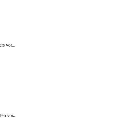
rs vor...
en vor...