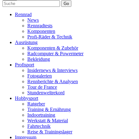
Go
Rennrad
News
Rennradtests
Komponenten
Profi-Räder & Technik
Ausrüstung
Komponenten & Zubehör
Radcomputer & Powermeter
Bekleidung
Profisport
Insidernews & Interviews
Fotogalerien
Rennberichte & Analysen
Tour de France
Stundenweltrekord
Hobbysport
Ratgeber
Training & Ernährung
Indoortraining
Werkstatt & Material
Fahrtechnik
Reise & Trainingslager
Impressum