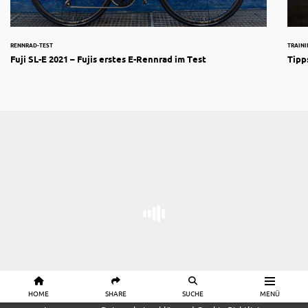
RENNRAD-TEST
TRAIN
Fuji SL-E 2021 – Fujis erstes E-Rennrad im Test
Tipp
HOME
SHARE
SUCHE
MENÜ