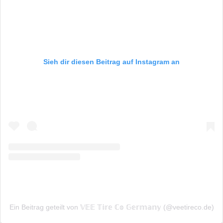
Sieh dir diesen Beitrag auf Instagram an
Ein Beitrag geteilt von 𝕍𝔼𝔼 𝕋𝕚𝕣𝕖 ℂ𝕠 𝔾𝕖𝕣𝕞𝕒𝕟𝕪 (@veetireco.de)