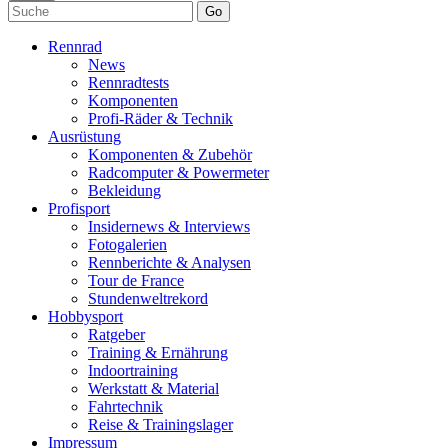
Go
Rennrad
News
Rennradtests
Komponenten
Profi-Räder & Technik
Ausrüstung
Komponenten & Zubehör
Radcomputer & Powermeter
Bekleidung
Profisport
Insidernews & Interviews
Fotogalerien
Rennberichte & Analysen
Tour de France
Stundenweltrekord
Hobbysport
Ratgeber
Training & Ernährung
Indoortraining
Werkstatt & Material
Fahrtechnik
Reise & Trainingslager
Impressum