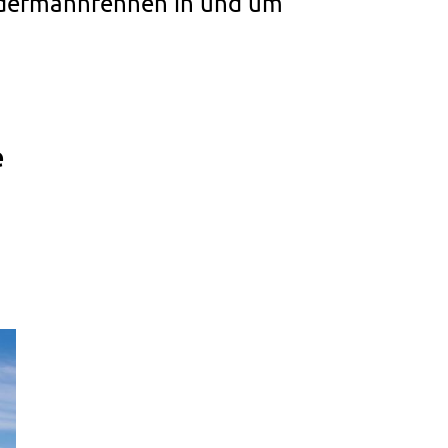
Jedermannrennen in und um
e