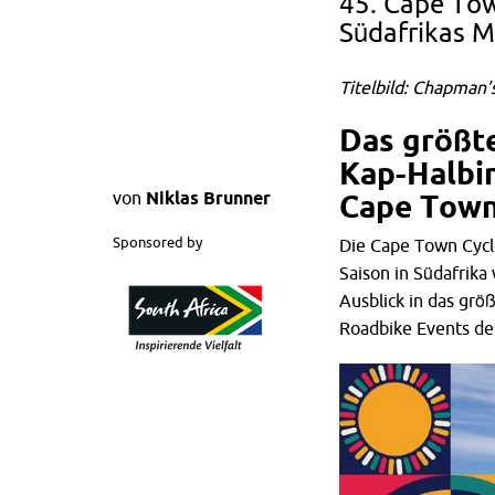
45. Cape To
Südafrikas M
Titelbild: Chapman’
Das größt
Kap-Halbin
von
Niklas Brunner
Cape Town
Sponsored by
Die Cape Town Cycl
Saison in Südafrik
Ausblick in das gr
Roadbike Events de