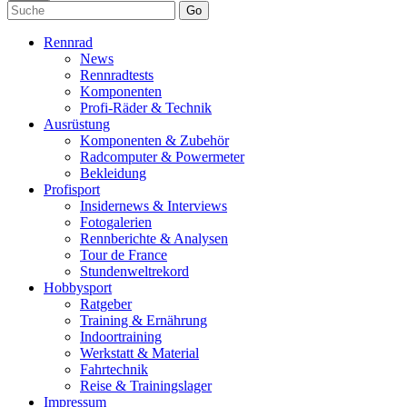
Go
Rennrad
News
Rennradtests
Komponenten
Profi-Räder & Technik
Ausrüstung
Komponenten & Zubehör
Radcomputer & Powermeter
Bekleidung
Profisport
Insidernews & Interviews
Fotogalerien
Rennberichte & Analysen
Tour de France
Stundenweltrekord
Hobbysport
Ratgeber
Training & Ernährung
Indoortraining
Werkstatt & Material
Fahrtechnik
Reise & Trainingslager
Impressum