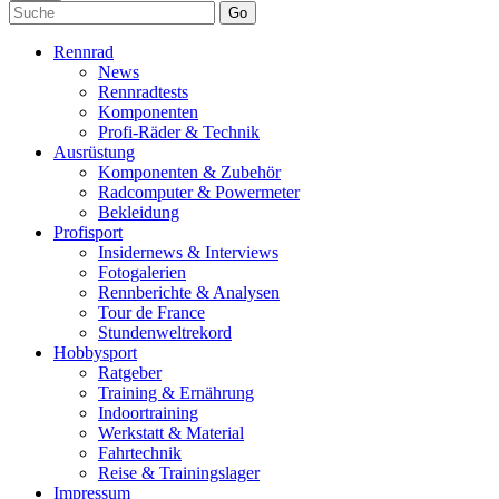
Go
Rennrad
News
Rennradtests
Komponenten
Profi-Räder & Technik
Ausrüstung
Komponenten & Zubehör
Radcomputer & Powermeter
Bekleidung
Profisport
Insidernews & Interviews
Fotogalerien
Rennberichte & Analysen
Tour de France
Stundenweltrekord
Hobbysport
Ratgeber
Training & Ernährung
Indoortraining
Werkstatt & Material
Fahrtechnik
Reise & Trainingslager
Impressum