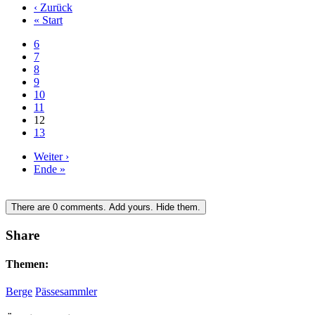
‹ Zurück
« Start
6
7
8
9
10
11
12
13
Weiter ›
Ende »
There are
0
comments.
Add yours.
Hide them.
Share
Themen:
Berge
Pässesammler