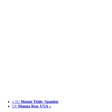
«
11:
Mount Teide, Spanien
13:
Mauna Kea, USA
»