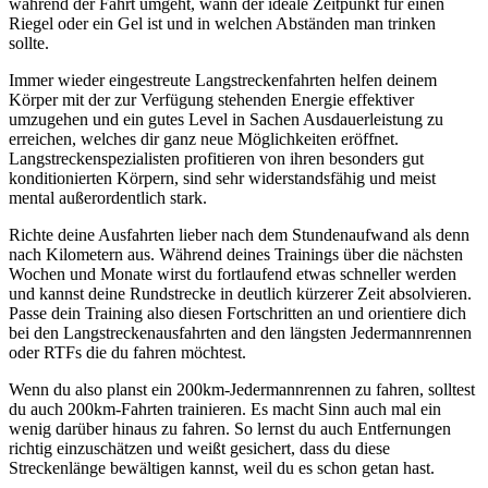
während der Fahrt umgeht, wann der ideale Zeitpunkt für einen
Riegel oder ein Gel ist und in welchen Abständen man trinken
sollte.
Immer wieder eingestreute Langstreckenfahrten helfen deinem
Körper mit der zur Verfügung stehenden Energie effektiver
umzugehen und ein gutes Level in Sachen Ausdauerleistung zu
erreichen, welches dir ganz neue Möglichkeiten eröffnet.
Langstreckenspezialisten profitieren von ihren besonders gut
konditionierten Körpern, sind sehr widerstandsfähig und meist
mental außerordentlich stark.
Richte deine Ausfahrten lieber nach dem Stundenaufwand als denn
nach Kilometern aus. Während deines Trainings über die nächsten
Wochen und Monate wirst du fortlaufend etwas schneller werden
und kannst deine Rundstrecke in deutlich kürzerer Zeit absolvieren.
Passe dein Training also diesen Fortschritten an und orientiere dich
bei den Langstreckenausfahrten and den längsten Jedermannrennen
oder RTFs die du fahren möchtest.
Wenn du also planst ein 200km-Jedermannrennen zu fahren, solltest
du auch 200km-Fahrten trainieren. Es macht Sinn auch mal ein
wenig darüber hinaus zu fahren. So lernst du auch Entfernungen
richtig einzuschätzen und weißt gesichert, dass du diese
Streckenlänge bewältigen kannst, weil du es schon getan hast.