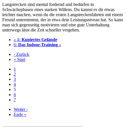
Langstrecken sind mental fordernd und bedürfen in
Schwächephasen eines starken Willens. Du kannst es dir etwas
leichter machen, wenn du die ersten Langstreckenfahrten mit einem
Freund unternimmst, der in etwa dein Leistungsniveau hat. So kann
man sich gegenseitig motivieren und eine gute Unterhaltung
unterwegs lässt die Zeit schneller vergehen.
«
4:
Kupiertes Gelände
6:
Das Indoor-Training
»
‹ Zurück
« Start
1
2
3
4
5
6
7
Weiter ›
Ende »