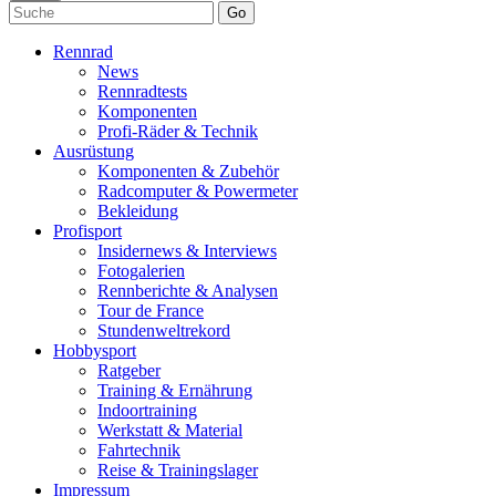
Go
Rennrad
News
Rennradtests
Komponenten
Profi-Räder & Technik
Ausrüstung
Komponenten & Zubehör
Radcomputer & Powermeter
Bekleidung
Profisport
Insidernews & Interviews
Fotogalerien
Rennberichte & Analysen
Tour de France
Stundenweltrekord
Hobbysport
Ratgeber
Training & Ernährung
Indoortraining
Werkstatt & Material
Fahrtechnik
Reise & Trainingslager
Impressum