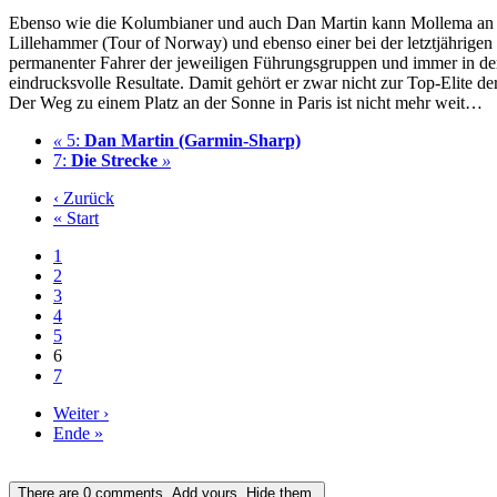
Ebenso wie die Kolumbianer und auch Dan Martin kann Mollema an ha
Lillehammer (Tour of Norway) und ebenso einer bei der letztjährige
permanenter Fahrer der jeweiligen Führungsgruppen und immer in de
eindrucksvolle Resultate. Damit gehört er zwar nicht zur Top-Elite d
Der Weg zu einem Platz an der Sonne in Paris ist nicht mehr weit…
«
5:
Dan Martin (Garmin-Sharp)
7:
Die Strecke
»
‹ Zurück
« Start
1
2
3
4
5
6
7
Weiter ›
Ende »
There are
0
comments.
Add yours.
Hide them.