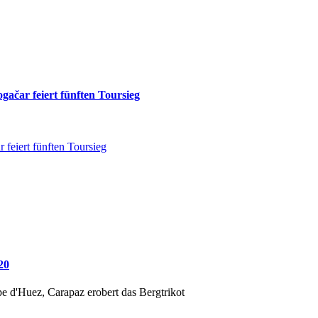
gačar feiert fünften Toursieg
 feiert fünften Toursieg
20
e d'Huez, Carapaz erobert das Bergtrikot