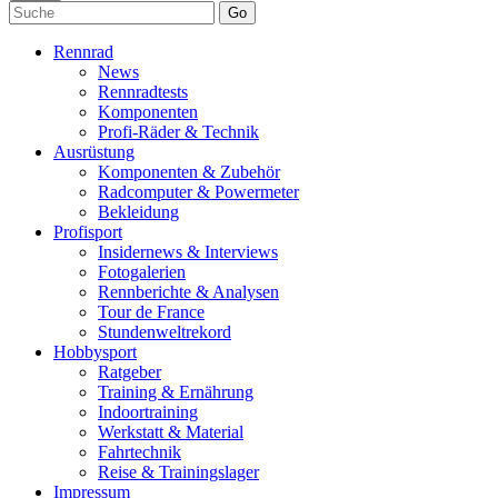
Go
Rennrad
News
Rennradtests
Komponenten
Profi-Räder & Technik
Ausrüstung
Komponenten & Zubehör
Radcomputer & Powermeter
Bekleidung
Profisport
Insidernews & Interviews
Fotogalerien
Rennberichte & Analysen
Tour de France
Stundenweltrekord
Hobbysport
Ratgeber
Training & Ernährung
Indoortraining
Werkstatt & Material
Fahrtechnik
Reise & Trainingslager
Impressum