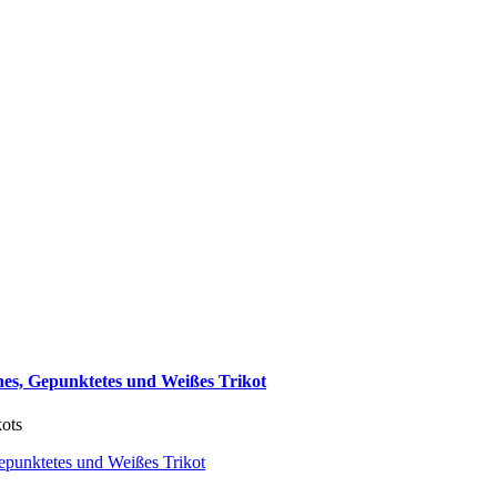
nes, Gepunktetes und Weißes Trikot
kots
Gepunktetes und Weißes Trikot