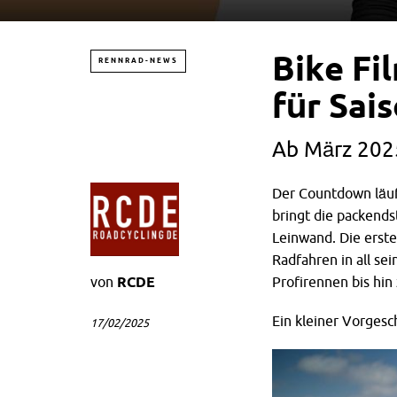
Bike Fi
RENNRAD-NEWS
für Sai
Ab März 2025
Der Countdown läuf
bringt die packends
Leinwand. Die erste
Radfahren in all se
von
RCDE
Profirennen bis hin
Ein kleiner Vorges
17/02/2025