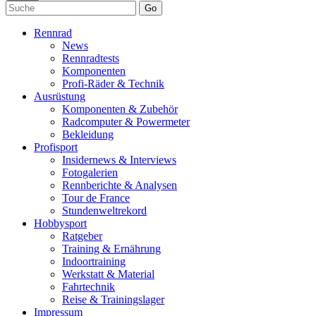
Go
Rennrad
News
Rennradtests
Komponenten
Profi-Räder & Technik
Ausrüstung
Komponenten & Zubehör
Radcomputer & Powermeter
Bekleidung
Profisport
Insidernews & Interviews
Fotogalerien
Rennberichte & Analysen
Tour de France
Stundenweltrekord
Hobbysport
Ratgeber
Training & Ernährung
Indoortraining
Werkstatt & Material
Fahrtechnik
Reise & Trainingslager
Impressum