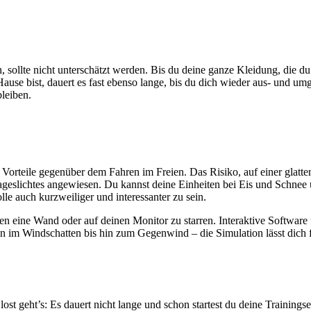
n, sollte nicht unterschätzt werden. Bis du deine ganze Kleidung, die 
se bist, dauert es fast ebenso lange, bis du dich wieder aus- und um
bleiben.
Vorteile gegenüber dem Fahren im Freien. Das Risiko, auf einer glatten 
geslichtes angewiesen. Du kannst deine Einheiten bei Eis und Schnee 
lle auch kurzweiliger und interessanter zu sein.
n eine Wand oder auf deinen Monitor zu starren. Interaktive Software 
 im Windschatten bis hin zum Gegenwind – die Simulation lässt dich 
st geht’s: Es dauert nicht lange und schon startest du deine Trainin