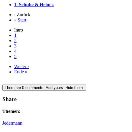
1:
Schuhe & Helm
»
‹ Zurück
« Start
Intro
1
2
3
4
5
Weiter ›
Ende »
There are
0
comments.
Add yours.
Hide them.
Share
Themen:
Jedermann