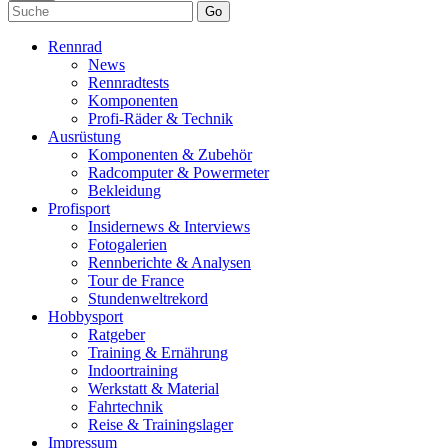
Go
Rennrad
News
Rennradtests
Komponenten
Profi-Räder & Technik
Ausrüstung
Komponenten & Zubehör
Radcomputer & Powermeter
Bekleidung
Profisport
Insidernews & Interviews
Fotogalerien
Rennberichte & Analysen
Tour de France
Stundenweltrekord
Hobbysport
Ratgeber
Training & Ernährung
Indoortraining
Werkstatt & Material
Fahrtechnik
Reise & Trainingslager
Impressum