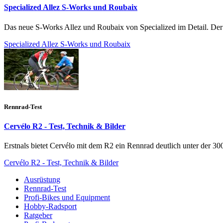
Specialized Allez S-Works und Roubaix
Das neue S-Works Allez und Roubaix von Specialized im Detail. De
Specialized Allez S-Works und Roubaix
Rennrad-Test
Cervélo R2 - Test, Technik & Bilder
Erstnals bietet Cervélo mit dem R2 ein Rennrad deutlich unter der 
Cervélo R2 - Test, Technik & Bilder
Ausrüstung
Rennrad-Test
Profi-Bikes und Equipment
Hobby-Radsport
Ratgeber