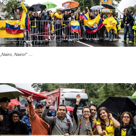
„Nairo, Nairo!“ …