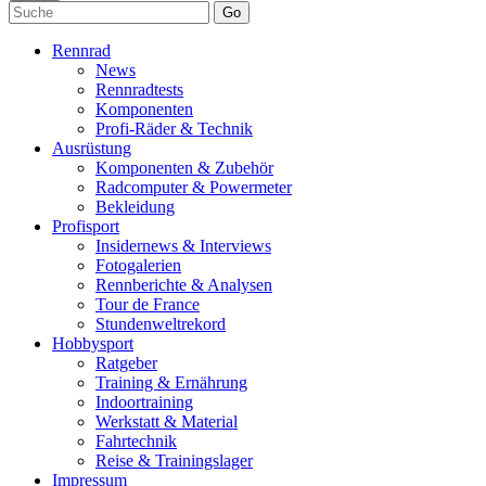
Go
Rennrad
News
Rennradtests
Komponenten
Profi-Räder & Technik
Ausrüstung
Komponenten & Zubehör
Radcomputer & Powermeter
Bekleidung
Profisport
Insidernews & Interviews
Fotogalerien
Rennberichte & Analysen
Tour de France
Stundenweltrekord
Hobbysport
Ratgeber
Training & Ernährung
Indoortraining
Werkstatt & Material
Fahrtechnik
Reise & Trainingslager
Impressum