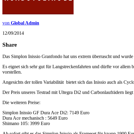
von
Global Admin
12/09/2014
Share
Das Simplon Inissio Granfondo hat uns extrem überrascht und wurde
Es eignet sich sehr gut für Langstreckenfahrten und dürfte vor allem
vorstellen.
Angesichts der tollen Variabilität bietet sich das Inissio auch als Cy
Der Preis unseres Testrad mit Ultegra Di2 und Carbonlaufrädern lieg
Die weiteren Preise:
Simplon Inissio GF Dura Ace Di2: 7149 Euro
Dura Ace mechanisch : 5649 Euro
Shimano 105: 3999 Euro
Ab sofort gibt es das Simplon Inissio als Frameset für knapp 1900 