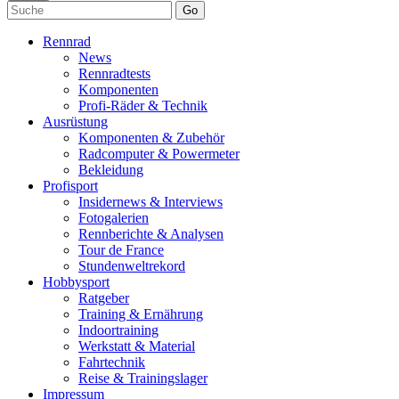
Go
Rennrad
News
Rennradtests
Komponenten
Profi-Räder & Technik
Ausrüstung
Komponenten & Zubehör
Radcomputer & Powermeter
Bekleidung
Profisport
Insidernews & Interviews
Fotogalerien
Rennberichte & Analysen
Tour de France
Stundenweltrekord
Hobbysport
Ratgeber
Training & Ernährung
Indoortraining
Werkstatt & Material
Fahrtechnik
Reise & Trainingslager
Impressum