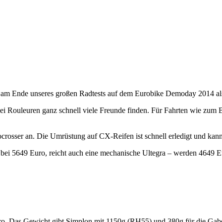
 am Ende unseres großen Radtests auf dem Eurobike Demoday 2014 als
 bei Rouleuren ganz schnell viele Freunde finden. Für Fahrten wie zum 
clocrosser an. Die Umrüstung auf CX-Reifen ist schnell erledigt und kan
t bei 5649 Euro, reicht auch eine mechanische Ultegra – werden 4649 E
Euro. Das Gewicht gibt Simplon mit 1150g (RH55) und 380g für die Gabe