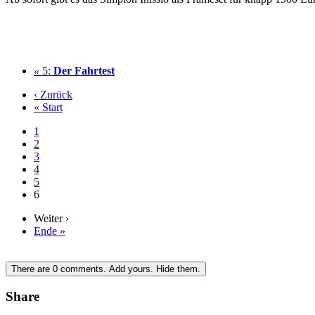
«
5:
Der Fahrtest
‹ Zurück
« Start
1
2
3
4
5
6
Weiter ›
Ende »
There are
0
comments.
Add yours.
Hide them.
Share