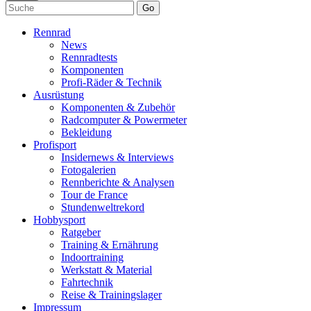
Go
Rennrad
News
Rennradtests
Komponenten
Profi-Räder & Technik
Ausrüstung
Komponenten & Zubehör
Radcomputer & Powermeter
Bekleidung
Profisport
Insidernews & Interviews
Fotogalerien
Rennberichte & Analysen
Tour de France
Stundenweltrekord
Hobbysport
Ratgeber
Training & Ernährung
Indoortraining
Werkstatt & Material
Fahrtechnik
Reise & Trainingslager
Impressum