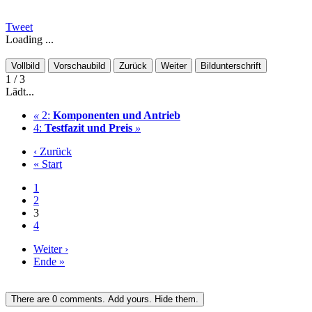
Tweet
Loading ...
Vollbild
Vorschaubild
Zurück
Weiter
Bildunterschrift
1
/ 3
Lädt...
«
2:
Komponenten und Antrieb
4:
Testfazit und Preis
»
‹ Zurück
« Start
1
2
3
4
Weiter ›
Ende »
There are
0
comments.
Add yours.
Hide them.