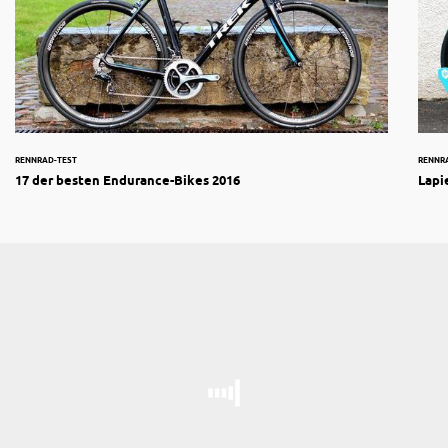
RENNRAD-TEST
RENNR
17 der besten Endurance-Bikes 2016
Lapi