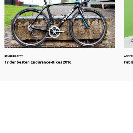
RENNRAD-TEST
ANDER
17 der besten Endurance-Bikes 2016
Fabr