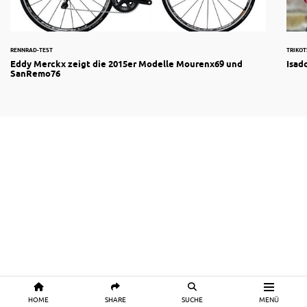
RENNRAD-TEST
TRIKOT
Eddy Merckx zeigt die 2015er Modelle Mourenx69 und
Isad
SanRemo76
HOME
SHARE
SUCHE
MENÜ