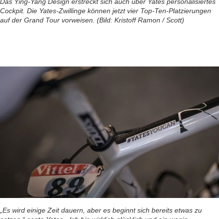
Das Ying-Yang Design erstreckt sich auch über Yates personalisiertes
Cockpit. Die Yates-Zwillinge können jetzt vier Top-Ten-Platzierungen
auf der Grand Tour vorweisen. (Bild: Kristoff Ramon / Scott)
„Es wird einige Zeit dauern, aber es beginnt sich bereits etwas zu