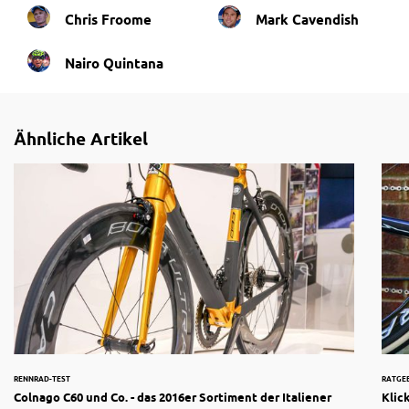
Chris Froome
Mark Cavendish
Nairo Quintana
Ähnliche Artikel
RENNRAD-TEST
RATGE
Colnago C60 und Co. - das 2016er Sortiment der Italiener
Klic