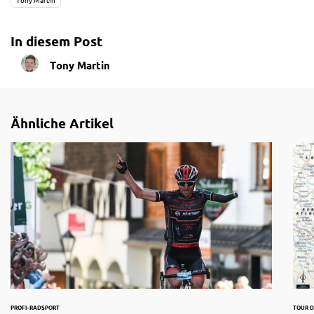
Tony Martin
In diesem Post
Tony Martin
Ähnliche Artikel
PROFI-RADSPORT
TOUR D