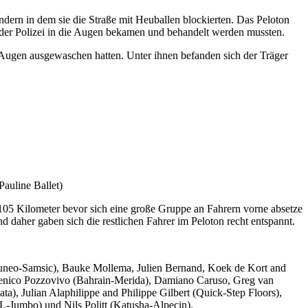
dern in dem sie die Straße mit Heuballen blockierten. Das Peloton
der Polizei in die Augen bekamen und behandelt werden mussten.
 Augen ausgewaschen hatten. Unter ihnen befanden sich der Träger
auline Ballet)
 105 Kilometer bevor sich eine große Gruppe an Fahrern vorne absetze
daher gaben sich die restlichen Fahrer im Peloton recht entspannt.
uneo-Samsic), Bauke Mollema, Julien Bernand, Koek de Kort and
enico Pozzovivo (Bahrain-Merida), Damiano Caruso, Greg van
 Julian Alaphilippe and Philippe Gilbert (Quick-Step Floors),
-Jumbo) und Nils Politt (Katusha-Alpecin).