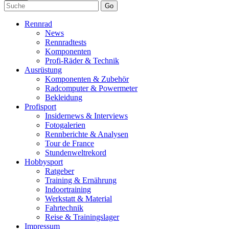
Go
Rennrad
News
Rennradtests
Komponenten
Profi-Räder & Technik
Ausrüstung
Komponenten & Zubehör
Radcomputer & Powermeter
Bekleidung
Profisport
Insidernews & Interviews
Fotogalerien
Rennberichte & Analysen
Tour de France
Stundenweltrekord
Hobbysport
Ratgeber
Training & Ernährung
Indoortraining
Werkstatt & Material
Fahrtechnik
Reise & Trainingslager
Impressum