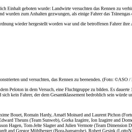
lich Einhalt geboten wurde: Landwirte versuchten das Rennen zu verhin
nd wurden zum Anhalten gezwungen, als einige Fahrer das Tränengas 
Ordnung wieder hergestellt worden war und die betroffenen Fahrer ihre
nstrierten und versuchten, das Rennen zu beenenden. (Foto: ©ASO / P
 dem Peloton in dem Versuch, eine Fluchtgruppe zu bilden. Es dauerte
sich kein Fahrer, der dem Gesamtklassement bedrohlich sein würde und 
Maxime Bouet, Romain Hardy, Amaël Moinard and Laurent Pichon (Fort
 Edward Theuns (Team Sunweb), Gorka Izagirre, Ion Izagirre and Dom
 Hagen, Tom-Jelte Slagter and Julien Vermote (Team Dimension Data),
dt and Gregor Mühlberger (Bora-hansgrohe), Robert Gesink (LottoNL