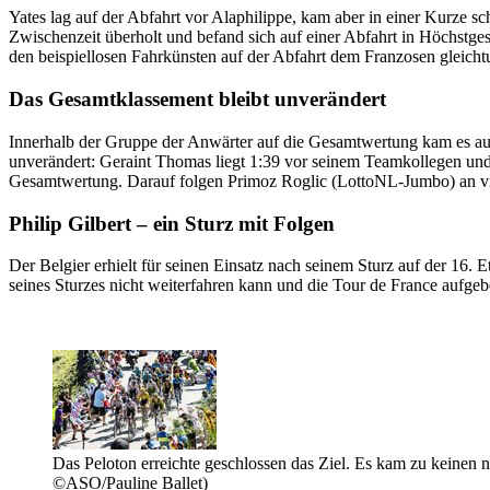
Yates lag auf der Abfahrt vor Alaphilippe, kam aber in einer Kurze sc
Zwischenzeit überholt und befand sich auf einer Abfahrt in Höchstg
den beispiellosen Fahrkünsten auf der Abfahrt dem Franzosen gleichtun
Das Gesamtklassement bleibt unveränder
t
Innerhalb der Gruppe der Anwärter auf die Gesamtwertung kam es auf
unverändert: Geraint Thomas liegt 1:39 vor seinem Teamkollegen und
Gesamtwertung. Darauf folgen Primoz Roglic (LottoNL-Jumbo) an vie
Philip Gilbert – ein Sturz mit Folgen
Der Belgier erhielt für seinen Einsatz nach seinem Sturz auf der 16
seines Sturzes nicht weiterfahren kann und die Tour de France aufge
Das Peloton erreichte geschlossen das Ziel. Es kam zu keine
©ASO/Pauline Ballet)