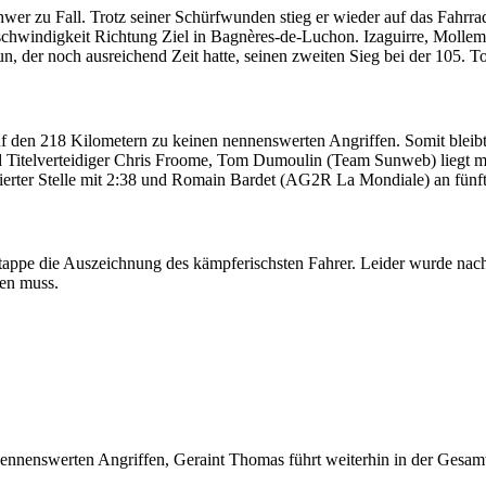
hwer zu Fall. Trotz seiner Schürfwunden stieg er wieder auf das Fahrrad
eschwindigkeit Richtung Ziel in Bagnères-de-Luchon. Izaguirre, Molle
, der noch ausreichend Zeit hatte, seinen zweiten Sieg bei der 105. To
 den 218 Kilometern zu keinen nennenswerten Angriffen. Somit bleibt
 Titelverteidiger Chris Froome, Tom Dumoulin (Team Sunweb) liegt mi
rter Stelle mit 2:38 und Romain Bardet (AG2R La Mondiale) an fünfte
. Etappe die Auszeichnung des kämpferischsten Fahrer. Leider wurde na
ben muss.
n nennenswerten Angriffen, Geraint Thomas führt weiterhin in der Ges