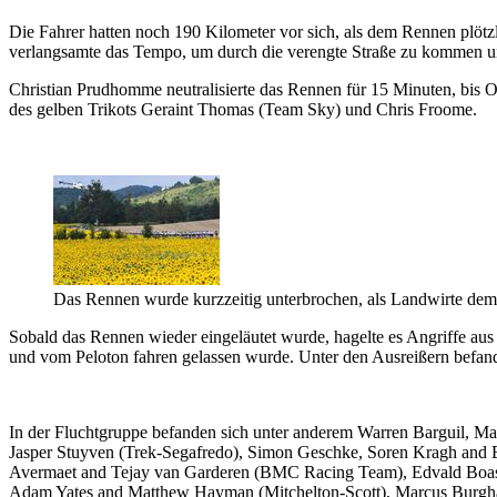
Die Fahrer hatten noch 190 Kilometer vor sich, als dem Rennen plötz
verlangsamte das Tempo, um durch die verengte Straße zu kommen u
Christian Prudhomme neutralisierte das Rennen für 15 Minuten, bis 
des gelben Trikots Geraint Thomas (Team Sky) und Chris Froome.
Das Rennen wurde kurzzeitig unterbrochen, als Landwirte demo
Sobald das Rennen wieder eingeläutet wurde, hagelte es Angriffe aus
und vom Peloton fahren gelassen wurde. Unter den Ausreißern befand 
In der Fluchtgruppe befanden sich unter anderem Warren Barguil, 
Jasper Stuyven (Trek-Segafredo), Simon Geschke, Soren Kragh and
Avermaet and Tejay van Garderen (BMC Racing Team), Edvald Boasson
Adam Yates and Matthew Hayman (Mitchelton-Scott), Marcus Burghar