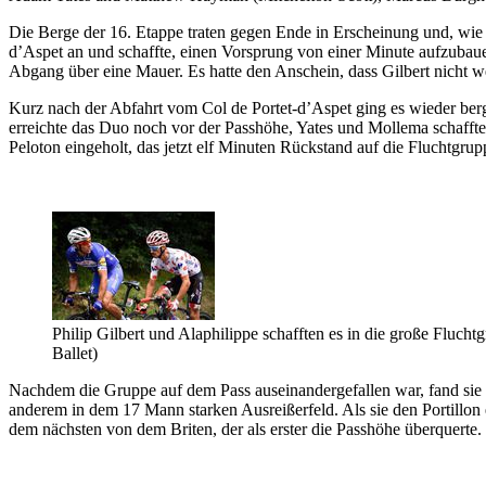
Die Berge der 16. Etappe traten gegen Ende in Erscheinung und, wie z
d’Aspet an und schaffte, einen Vorsprung von einer Minute aufzubauen
Abgang über eine Mauer. Es hatte den Anschein, dass Gilbert nicht we
Kurz nach der Abfahrt vom Col de Portet-d’Aspet ging es wieder berg
erreichte das Duo noch vor der Passhöhe, Yates und Mollema schafft
Peloton eingeholt, das jetzt elf Minuten Rückstand auf die Fluchtgrupp
Philip Gilbert und Alaphilippe schafften es in die große Fluch
Ballet)
Nachdem die Gruppe auf dem Pass auseinandergefallen war, fand sie 
anderem in dem 17 Mann starken Ausreißerfeld. Als sie den Portillon 
dem nächsten von dem Briten, der als erster die Passhöhe überquerte.