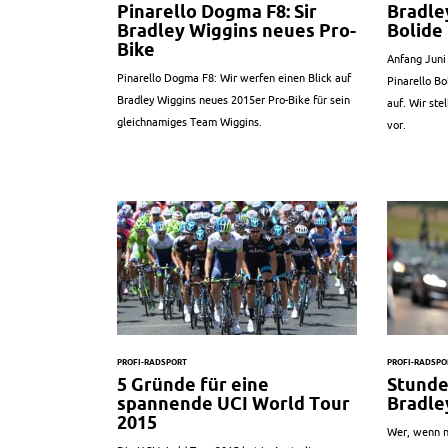
Pinarello Dogma F8: Sir
Bradle
Bradley Wiggins neues Pro-
Bolide
Bike
Anfang Juni 
Pinarello Dogma F8: Wir werfen einen Blick auf
Pinarello B
Bradley Wiggins neues 2015er Pro-Bike für sein
auf. Wir ste
gleichnamiges Team Wiggins.
vor.
PROFI-RADSPORT
PROFI-RADSPO
5 Gründe für eine
Stunde
spannende UCI World Tour
Bradley
2015
Wer, wenn n