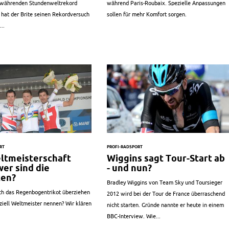
 währenden Stundenweltrekord
während Paris-Roubaix. Spezielle Anpassungen
 hat der Brite seinen Rekordversuch
sollen für mehr Komfort sorgen.
..
RT
PROFI-RADSPORT
ltmeisterschaft
Wiggins sagt Tour-Start ab
wer sind die
- und nun?
ten?
Bradley Wiggins von Team Sky und Toursieger
ch das Regenbogentrikot überziehen
2012 wird bei der Tour de France überraschend
iziell Weltmeister nennen? Wir klären
nicht starten. Gründe nannte er heute in einem
BBC-Interview. Wie...