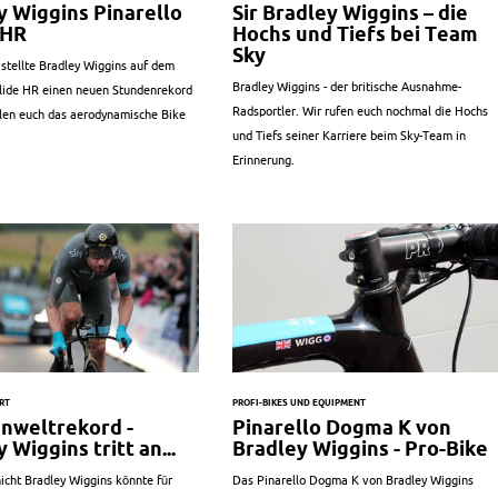
y Wiggins Pinarello
Sir Bradley Wiggins – die
 HR
Hochs und Tiefs bei Team
Sky
stellte Bradley Wiggins auf dem
Bradley Wiggins - der britische Ausnahme-
olide HR einen neuen Stundenrekord
Radsportler. Wir rufen euch nochmal die Hochs
llen euch das aerodynamische Bike
und Tiefs seiner Karriere beim Sky-Team in
Erinnerung.
RT
PROFI-BIKES UND EQUIPMENT
nweltrekord -
Pinarello Dogma K von
 Wiggins tritt an...
Bradley Wiggins - Pro-Bike
icht Bradley Wiggins könnte für
Das Pinarello Dogma K von Bradley Wiggins