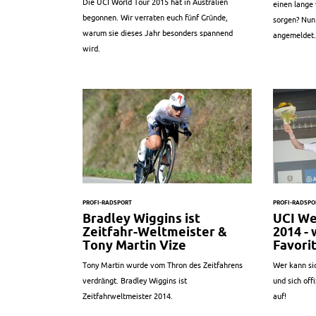
Die UCI World Tour 2015 hat in Australien
einen lange
begonnen. Wir verraten euch fünf Gründe,
sorgen? Nun
warum sie dieses Jahr besonders spannend
angemeldet..
wird.
PROFI-RADSPORT
PROFI-RADSPO
Bradley Wiggins ist
UCI We
Zeitfahr-Weltmeister &
2014 - 
Tony Martin Vize
Favori
Tony Martin wurde vom Thron des Zeitfahrens
Wer kann si
verdrängt. Bradley Wiggins ist
und sich off
Zeitfahrweltmeister 2014.
auf!