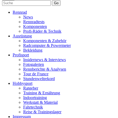
Go
Rennrad
News
Rennradtests
Komponenten
Profi-Räder & Technik
Ausrüstung
Komponenten & Zubehör
Radcomputer & Powermeter
Bekleidung
Profisport
Insidernews & Interviews
Fotogalerien
Rennberichte & Analysen
Tour de France
Stundenweltrekord
Hobbysport
Ratgeber
Training & Ernährung
Indoortraining
Werkstatt & Material
Fahrtechnik
Reise & Trainingslager
Impressum