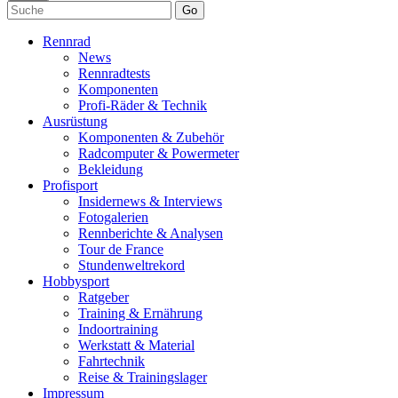
Go
Rennrad
News
Rennradtests
Komponenten
Profi-Räder & Technik
Ausrüstung
Komponenten & Zubehör
Radcomputer & Powermeter
Bekleidung
Profisport
Insidernews & Interviews
Fotogalerien
Rennberichte & Analysen
Tour de France
Stundenweltrekord
Hobbysport
Ratgeber
Training & Ernährung
Indoortraining
Werkstatt & Material
Fahrtechnik
Reise & Trainingslager
Impressum