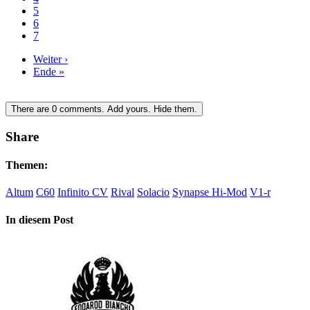
5
6
7
Weiter ›
Ende »
There are
0
comments.
Add yours.
Hide them.
Share
Themen:
Altum
C60
Infinito CV
Rival
Solacio
Synapse Hi-Mod
V1-r
In diesem Post