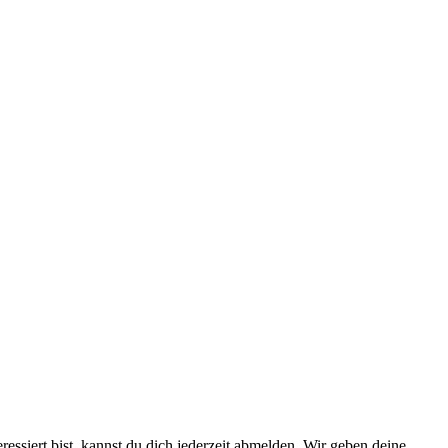
essiert bist, kannst du dich jederzeit abmelden. Wir geben deine