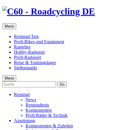
Menü
Rennrad-Test
Profi-Bikes und Equipment
Ratgeber
Hobby-Radsport
Profi-Radsport
Reise & Trainingslager
Stellenmarkt
Menü
Go
Rennrad
News
Rennradtests
Komponenten
Profi-Räder & Technik
Ausrüstung
Komponenten & Zubehör