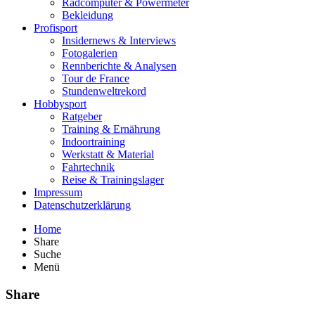
Radcomputer & Powermeter
Bekleidung
Profisport
Insidernews & Interviews
Fotogalerien
Rennberichte & Analysen
Tour de France
Stundenweltrekord
Hobbysport
Ratgeber
Training & Ernährung
Indoortraining
Werkstatt & Material
Fahrtechnik
Reise & Trainingslager
Impressum
Datenschutzerklärung
Home
Share
Suche
Menü
Share