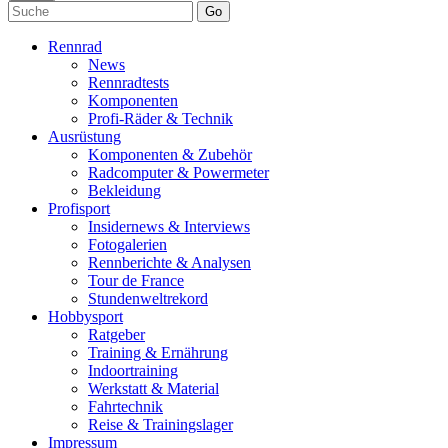
Go
Rennrad
News
Rennradtests
Komponenten
Profi-Räder & Technik
Ausrüstung
Komponenten & Zubehör
Radcomputer & Powermeter
Bekleidung
Profisport
Insidernews & Interviews
Fotogalerien
Rennberichte & Analysen
Tour de France
Stundenweltrekord
Hobbysport
Ratgeber
Training & Ernährung
Indoortraining
Werkstatt & Material
Fahrtechnik
Reise & Trainingslager
Impressum