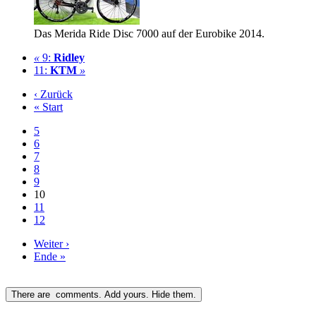
Das Merida Ride Disc 7000 auf der Eurobike 2014.
«
9:
Ridley
11:
KTM
»
‹ Zurück
« Start
5
6
7
8
9
10
11
12
Weiter ›
Ende »
There are
comments.
Add yours.
Hide them.