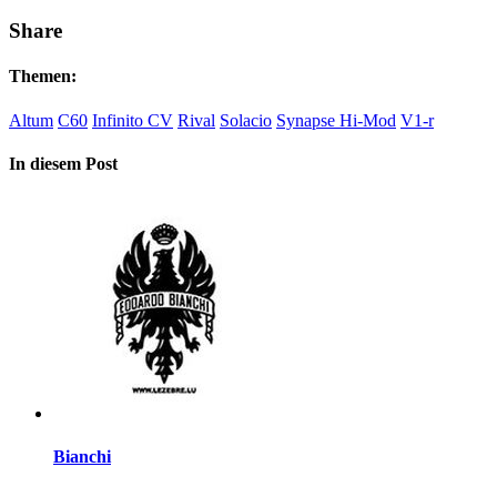
Share
Themen:
Altum
C60
Infinito CV
Rival
Solacio
Synapse Hi-Mod
V1-r
In diesem Post
Bianchi