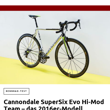
« Zurück zur Hauptseite
RENNRAD-TEST
Cannondale SuperSix Evo Hi-Mod
Team – das 2016er-Modell