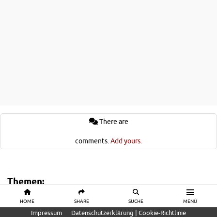
There are
comments.
Add yours.
Themen:
Cape Town Cycle Tour
Jedermannrennen
Radreisen
Radrennen
HOME
SHARE
SUCHE
MENÜ
Rennradreisen
South Africa
Südafrika
Impressum
Datenschutzerklärung | Cookie-Richtlinie