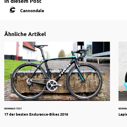
In diesem Post
Cannondale
Ähnliche Artikel
RENNRAD-TEST
RENNR
17 der besten Endurance-Bikes 2016
Lapi