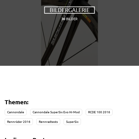
BILDERGALERIE
30
BILDER
Themen:
Cannondale
Cannondale SuperSix Evo Hi-Mod
RCDE 100 2016
Rennräder 2016
Rennradtests
SuperSix