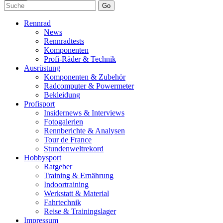
Go
Rennrad
News
Rennradtests
Komponenten
Profi-Räder & Technik
Ausrüstung
Komponenten & Zubehör
Radcomputer & Powermeter
Bekleidung
Profisport
Insidernews & Interviews
Fotogalerien
Rennberichte & Analysen
Tour de France
Stundenweltrekord
Hobbysport
Ratgeber
Training & Ernährung
Indoortraining
Werkstatt & Material
Fahrtechnik
Reise & Trainingslager
Impressum