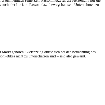
raucht einfach seine Zeit. Passoni nutzt für die Herstellung nur die
 auch, der Luciano Passoni dazu bewegt hat, sein Unternehmen zu
 Markt gehören. Gleichzeitig dürfte sich bei der Betrachtung des
oni-Bikes nicht zu unterschätzen sind – seid also gewarnt.