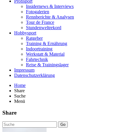
Profisport
Insidernews & Interviews
Fotogalerien
Rennberichte & Analysen
Tour de France
Stundenweltrekord
Hobbysport
Ratgeber
Training & Ernährung
Indoortraining
Werkstatt & Material
Fahrtechnik
Reise & Trainingslager
Impressum
Datenschutzerklärung
Home
Share
Suche
Menü
Share
Go