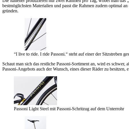
Die Italiener produzieren nur zwei Rahmen pro Tag, wobei man das „nur
bestmöglichsten Materialien und passt die Rahmen zudem optimal an
gründen.
“I live to ride. I ride Passoni.“ steht auf einer der Sitzstreben 
Schaut man sich das restliche Passoni-Sortiment an, wird es schwer, 
Passoni-Angebots auch der Wunsch, eines dieser Räder zu besitzen, ein
Passoni Light Steel mit Passoni-Schritzug auf dem Unterrohr