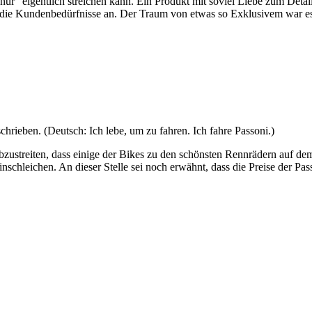
“ eigentlich streichen kann. Ein Produkt mit soviel Liebe zum Detail b
 die Kundenbedürfnisse an. Der Traum von etwas so Exklusivem war es
geschrieben. (Deutsch: Ich lebe, um zu fahren. Ich fahre Passoni.)
abzustreiten, dass einige der Bikes zu den schönsten Rennrädern auf dem
schleichen. An dieser Stelle sei noch erwähnt, dass die Preise der Pass