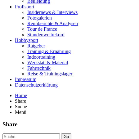
Bekleidung
Profisport
Insidernews & Interviews
Fotogalerien
Rennberichte & Analysen
Tour de France
Stundenweltrekord
Hobbysport
Ratgeber
Training & Ernährung
Indoortraining
Werkstatt & Material
Fahrtechnik
Reise & Trainingslager
Impressum
Datenschutzerklärung
Home
Share
Suche
Menü
Share
Go