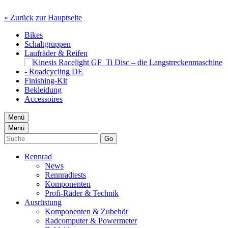
« Zurück zur Hauptseite
Bikes
Schaltgruppen
Laufräder & Reifen
Finishing-Kit
Bekleidung
Accessoires
Menü
Menü
Go
Rennrad
News
Rennradtests
Komponenten
Profi-Räder & Technik
Ausrüstung
Komponenten & Zubehör
Radcomputer & Powermeter